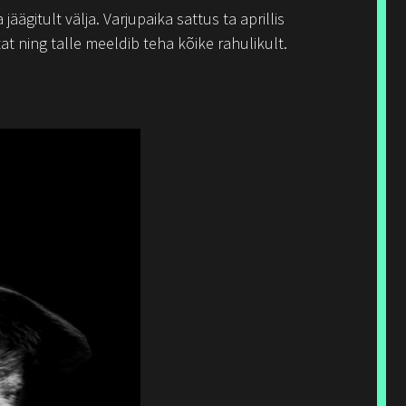
äägitult välja. Varjupaika sattus ta aprillis
at ning talle meeldib teha kõike rahulikult.