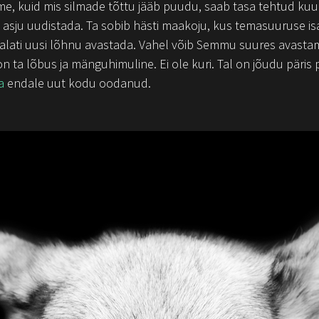
e, kuid mis silmade tõttu jääb puudu, saab tasa tehtud kuu
 asju uudistada. Ta sobib hästi maakoju, kus temasuuruse is
alati uusi lõhnu avastada. Vahel võib
Semmu
suures avastami
 ta lõbus ja mänguhimuline. Ei ole kuri. Tal on jõudu päris
a
endale uut kodu oodanud.