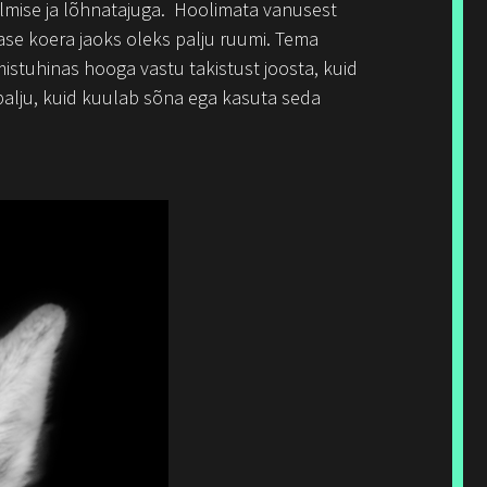
lmise ja lõhnatajuga. Hoolimata vanusest
ase koera jaoks oleks palju ruumi. Tema
stuhinas hooga vastu takistust joosta, kuid
 palju, kuid kuulab sõna ega kasuta seda