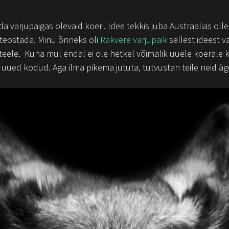
a varjupaigas olevaid koeri. Idee tekkis juba Austraalias ol
i teostada. Minu õnneks oli
Rakvere varjupaik
sellest ideest v
le. Kuna mul endal ei ole hetkel võimalik uuele koerale k
 uued kodud. Aga ilma pikema jututa, tutvustan teile neid äg