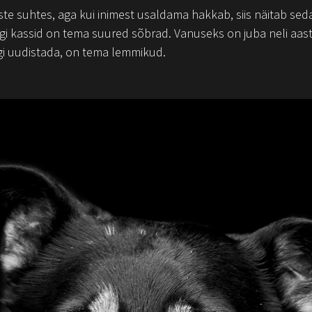
ste suhtes, aga kui inimest usaldama hakkab, siis näitab seda j
segi kassid on tema suured sõbrad. Vanuseks on juba neli aast
ngi uudistada, on tema lemmikud.