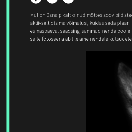
Mul on üsna pikalt olnud mõttes soov pildistad
aktiivselt otsima võimalusi, kuidas seda plaan
esmaspäeval seadsingi sammud nende poole tee
selle fotoseeria abil leiame nendele kutsudele