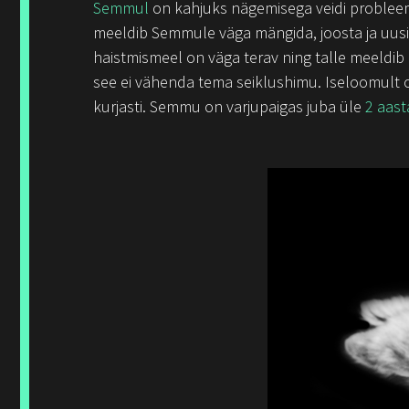
Semmul
on kahjuks nägemisega veidi probleem
meeldib
Semmule
väga mängida, joosta ja uusi
haistmismeel on väga terav ning talle meeldib 
see ei vähenda tema seiklushimu. Iseloomult on
kurjasti. Semmu on varjupaigas juba üle
2 aast