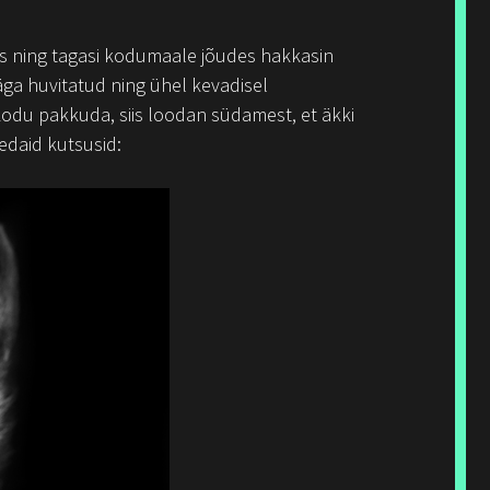
les ning tagasi kodumaale jõudes hakkasin
äga huvitatud ning ühel kevadisel
odu pakkuda, siis loodan südamest, et äkki
edaid kutsusid: